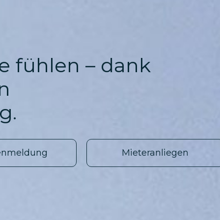
e fühlen – dank
n
g.
enmeldung
Mieteranliegen