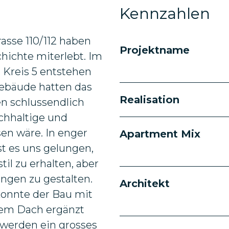
Kennzahlen
asse 110/112 haben
Projektname
chichte miterlebt. Im
 Kreis 5 entstehen
ebäude hatten das
Realisation
n schlussendlich
achhaltige und
en wäre. In enger
Apartment Mix
t es uns gelungen,
il zu erhalten, aber
gen zu gestalten.
Architekt
konnte der Bau mit
dem Dach ergänzt
werden ein grosses